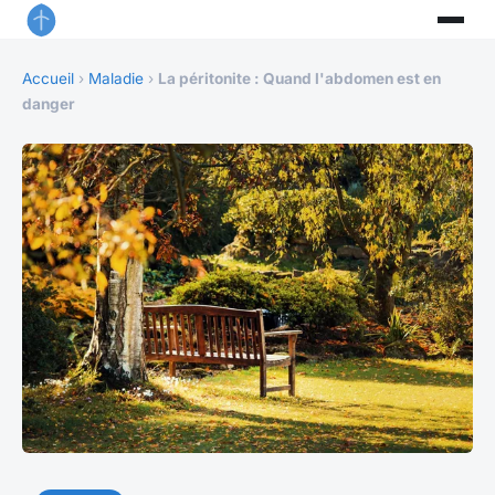
Accueil
›
Maladie
›
La péritonite : Quand l'abdomen est en
danger